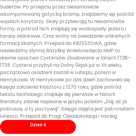
Sudetów. Po przejściu przez niesamowicie
wkomponowaną gotycką bramę, znajdziemy się pośród
wąskich korytarzy. Skały przybierają tu niesamowite
formy, a pośród nich znajdują się wodospady, jeziora i
tarasy widokowe. Czas wolny na zwiedzanie unikalnych
formacji skalnych. Przejazd do KRZESZOWA, gdzie
nawiedzimy słynną Bazylikę Wniebowzięcia NMP to
dawne opactwo Cystersów zbudowane w latach 1728–
1735. Cystersi przybyli na Dolny Śląsk już w XII wieku,
początkowo osadzeni zostali w Lubiążu, potem w
Henrykowie. W Henrykowie po dziś dzień zachowała się
księga założenia klasztoru z 1270 roku, gdzie pośród
tekstu łacińskiego znajduje się pierwsze w historii
literatury zdanie napisane w języku polskim „Daj, ać ja
pobruszę, a ty poczywaj”. Księga objęta jest patronatem
Unesco. Przejazd do Pragi. Obiadokolacja i nocleg.
Dzień 4