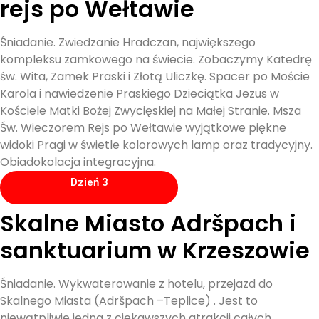
rejs po Wełtawie
Śniadanie. Zwiedzanie Hradczan, największego
kompleksu zamkowego na świecie. Zobaczymy Katedrę
św. Wita, Zamek Praski i Złotą Uliczkę. Spacer po Moście
Karola i nawiedzenie Praskiego Dzieciątka Jezus w
Kościele Matki Bożej Zwycięskiej na Małej Stranie. Msza
Św. Wieczorem Rejs po Wełtawie wyjątkowe piękne
widoki Pragi w świetle kolorowych lamp oraz tradycyjny.
Obiadokolacja integracyjna.
Dzień 3
Skalne Miasto Adršpach i
sanktuarium w Krzeszowie
Śniadanie. Wykwaterowanie z hotelu, przejazd do
Skalnego Miasta (Adršpach –Teplice) . Jest to
niewątpliwie jedna z ciekawszych atrakcji całych