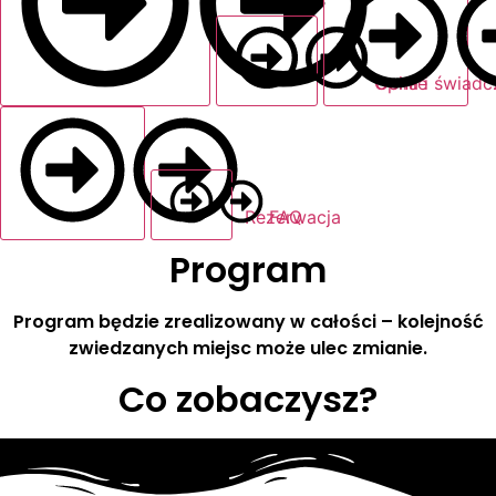
Opinie
Cena i świadc
Rezerwacja
FAQ
Program
Program będzie zrealizowany w całości – kolejność
zwiedzanych miejsc może ulec zmianie.
Co zobaczysz?