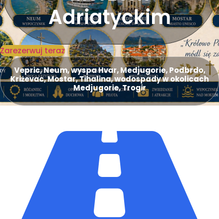
Adriatyckim
Zarezerwuj teraz
Vepric, Neum, wyspa Hvar, Medjugorie, Podbrdo,
Kriżevac, Mostar, Tihalina, wodospady w okolicach
Medjugorie, Trogir