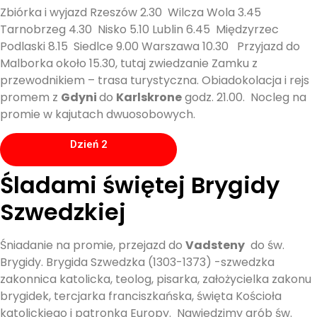
Zbiórka i wyjazd Rzeszów 2.30 Wilcza Wola 3.45
Tarnobrzeg 4.30 Nisko 5.10 Lublin 6.45 Międzyrzec
Podlaski 8.15 Siedlce 9.00 Warszawa 10.30 Przyjazd do
Malborka około 15.30, tutaj zwiedzanie Zamku z
przewodnikiem – trasa turystyczna. Obiadokolacja i rejs
promem z
Gdyni
do
Karlskrone
godz. 21.00. Nocleg na
promie w kajutach dwuosobowych.
Dzień 2
Śladami świętej Brygidy
Szwedzkiej
Śniadanie na promie, przejazd do
Vadsteny
do św.
Brygidy. Brygida Szwedzka (1303-1373) -szwedzka
zakonnica katolicka, teolog, pisarka, założycielka zakonu
brygidek, tercjarka franciszkańska, święta Kościoła
katolickiego i patronka Europy. Nawiedzimy grób św.