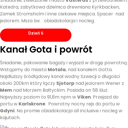
Śniadanie, zwiedzanie miasta
Vasteras
z przewodnikiem.
Katedra, zabytkowa dzielnica drewniana Kyrkbacken,
Zamek Stromsholm i inne ciekawe miejsca. Spacer nad
jeziorem. Msza św. obiadokolacja i nocleg.
Dzień 6
Kanał Gota i powrót
Śniadanie, pakowanie bagaży i wyjazd w drogę powrotną.
Wstąpimy do miasta
Motala
, nad kanałem Gotta.
Najdłuższy śródlądowy kanał wodny Szwecji o długości
około 200km który łączy
Sjotorp
nad jeziorem Wener z
Mem
nad Morzem Bałtyckim. Posiada on 58 śluz.
Najwyższy poziom to 91,8m npm w
Viken
. Przejazd do
portu w
Karlskrone
. Powrotny nocny rejs do portu w
Gdyni
. Na promie obiadokolacja all inclusive i nocleg w
kajutach.