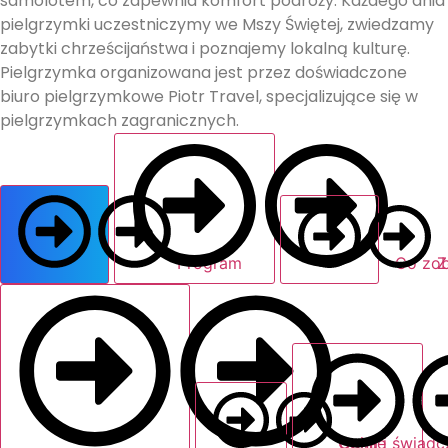
samolotem, co zapewnia komfort podróży. Każdego dnia
pielgrzymki uczestniczymy we Mszy Świętej, zwiedzamy
zabytki chrześcijaństwa i poznajemy lokalną kulturę.
Pielgrzymka organizowana jest przez doświadczone
biuro pielgrzymkowe Piotr Travel, specjalizujące się w
pielgrzymkach zagranicznych.
Program
Co zo
Z
Opinie
Cena i świadc