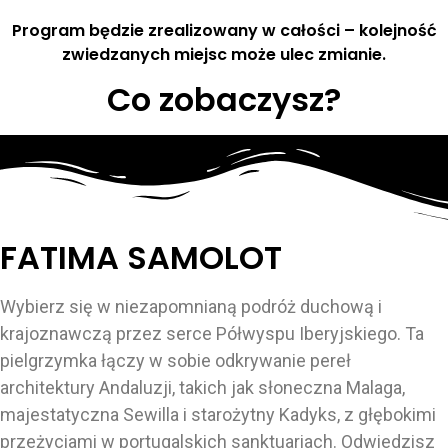
Program będzie zrealizowany w całości – kolejność
zwiedzanych miejsc może ulec zmianie.
Co zobaczysz?
FATIMA SAMOLOT
Wybierz się w niezapomnianą podróż duchową i
krajoznawczą przez serce Półwyspu Iberyjskiego. Ta
pielgrzymka łączy w sobie odkrywanie pereł
architektury Andaluzji, takich jak słoneczna Malaga,
majestatyczna Sewilla i starożytny Kadyks, z głębokimi
przeżyciami w portugalskich sanktuariach. Odwiedzisz