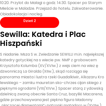
10:20. Przylot do Malagi o godz. 14:30. Spacer po Starym
Mieście w Maladze. Przejazd do hotelu. Zakwaterowanie.
Obiadokolacja i nocleg.
Dzień 2
Sewilla: Katedra i Plac
Hiszpański
S niadanie. Msza S w. Zwiedzanie SEWILLI m.in. największej
katedry gotyckiej na s wiecie pw. NMP z grobowcem
Krzysztofa Kolumba (XV/XVIw.) z wejs ciem na wiez ę
dzwonniczą La Giralda (XIIw.), skąd rozciąga się
panorama miasta i lustra rzeki Guadalkiwir, Alkazaru Kro
lewskiego – zamku mauretan sko-chrzes cijan skiego z
pięknymi ogrodami (VIII/XIVw.) Spacer starą z ydowską
dzielnicą zwaną obecnie Santa Cruz, bazyliki Macarena,
gdzie przechowywana jest piękna figura Madonny
„płaczącej diamentami”-patronki matadoro w (XVIIw.),