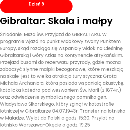
Dzień 8
Gibraltar: Skała i małpy
Śniadanie. Msza Św. Przyjazd do GIBRALTARU. W
programie wjazd na punkt widokowy zwany Punktem
Europy, skąd rozciąga się wspaniały widok na Cieśninę
Gibraltarską i Góry Atlas na kontynencie afrykańskim.
Przejazd busami do rezerwatu przyrody, gdzie można
zobaczyć słynne małpki bezogonowe, które mieszkają
na skale-jest to wielka atrakcja tury styczna; Grota
Michała Archanioła, która posiada wspaniałą akustykę,
katolicka katedra pod wezwaniem Św. Marii (z 1874r.)
oraz odwiedzenie symbolicznego pomnika gen.
Władysława Sikorskiego, który zginął w katastrofie
lotniczej w Gibraltarze 04.07.1943r. Transfer na lotnisko
w Maladze. Wylot do Polski o godz. 15:30. Przylot na
lotnisko Warszawa-Okęcie o godz. 19:25