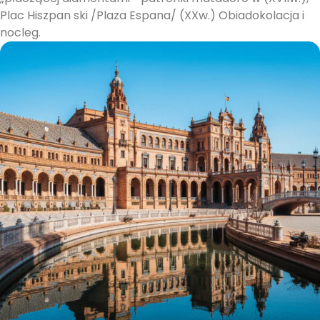
Plac Hiszpan ski /Plaza Espana/ (XXw.) Obiadokolacja i
nocleg.