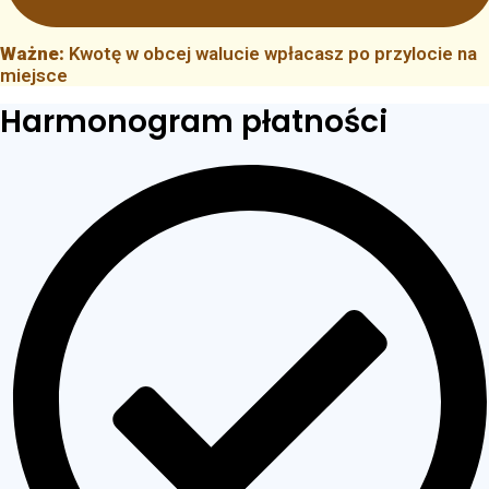
Ważne:
Kwotę w obcej walucie wpłacasz po przylocie na
miejsce
Harmonogram płatności