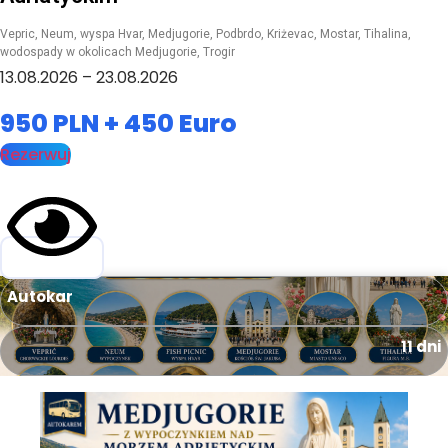
Vepric, Neum, wyspa Hvar, Medjugorie, Podbrdo, Kriżevac, Mostar, Tihalina,
wodospady w okolicach Medjugorie, Trogir
13.08.2026 – 23.08.2026
950 PLN + 450 Euro
Rezerwuj
Autokar
11 dni