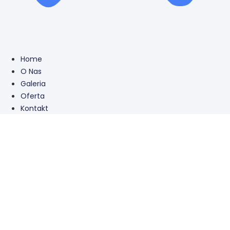
Home
O Nas
Galeria
Oferta
Kontakt
Wycieczki i
pielgrzymki
zagraniczne |
PiotrTravel – Oferty
2025 / 2026