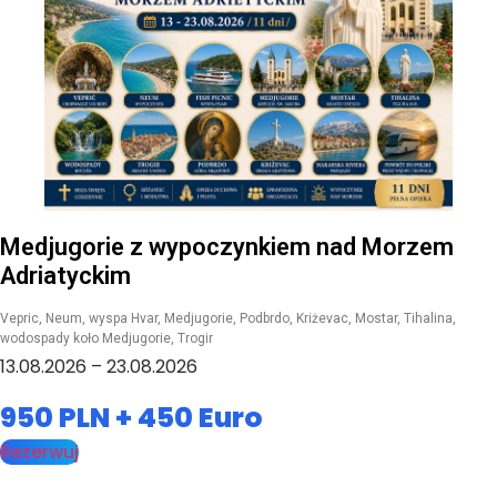
Medjugorie z wypoczynkiem nad Morzem
Adriatyckim
Vepric, Neum, wyspa Hvar, Medjugorie, Podbrdo, Kriżevac, Mostar, Tihalina,
wodospady koło Medjugorie, Trogir
13.08.2026 – 23.08.2026
950 PLN + 450 Euro
Rezerwuj