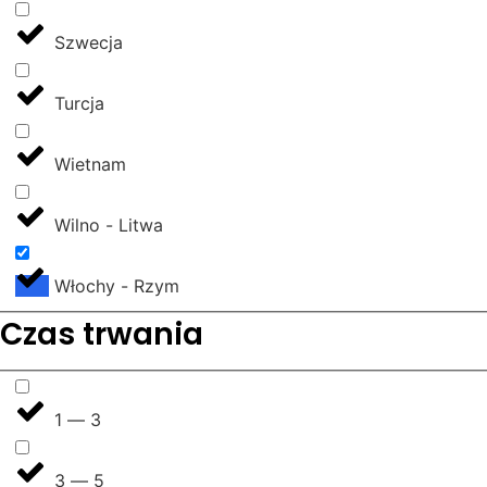
Szwecja
Turcja
Wietnam
Wilno - Litwa
Włochy - Rzym
Czas trwania
1 — 3
3 — 5