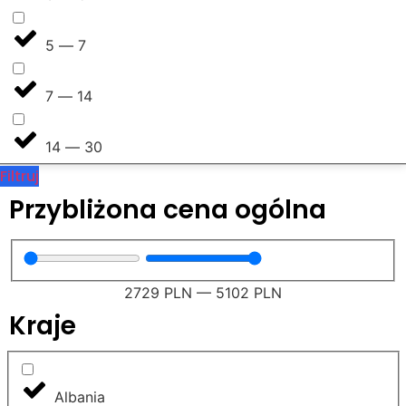
5 — 7
7 — 14
14 — 30
Filtruj
Przybliżona cena ogólna
2729
PLN
—
5102
PLN
Kraje​
Albania