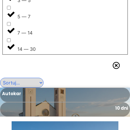
3 — 5
5 — 7
7 — 14
14 — 30
Autokar
10 dni