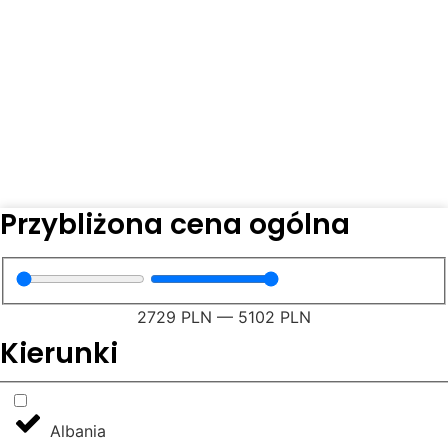
Zobacz wszystkie pielgrzymki i wycieczki
zagraniczne organizowane przez PiotrTravel.
Fatima, Rzym, Ziemia Święta, Medjugorie,
Meksyk, Malta, Grecja i wiele innych kierunków.
Komfortowe wyjazdy, opieka pilota,
sprawdzone programy.
Przybliżona cena ogólna
2729
PLN
—
5102
PLN
Kierunki
Albania