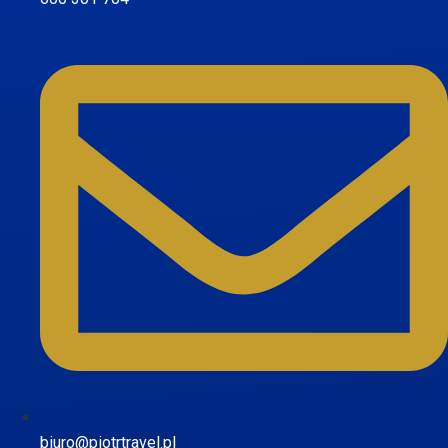
biuro@piotrtravel.pl