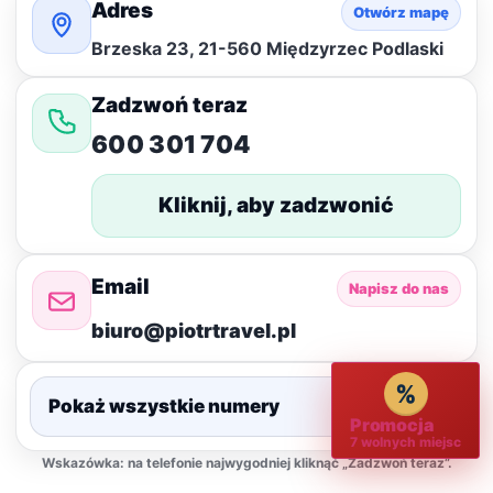
Adres
Otwórz mapę
Brzeska 23, 21-560 Międzyrzec Podlaski
Zadzwoń teraz
600 301 704
Kliknij, aby zadzwonić
Email
Napisz do nas
biuro@piotrtravel.pl
%
Pokaż wszystkie numery
▾
Promocja
7 wolnych miejsc
Wskazówka: na telefonie najwygodniej kliknąć „Zadzwoń teraz”.