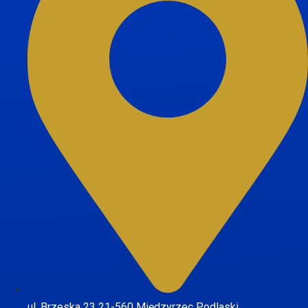
ul. Brzeska 23 21-560 Międzyrzec Podlaski